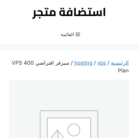
نتقل
لى
لمحتوى
القائمة
الرئيسية
/
vps
/
hosting
/ سيرفر افتراضي VPS 400
Plan