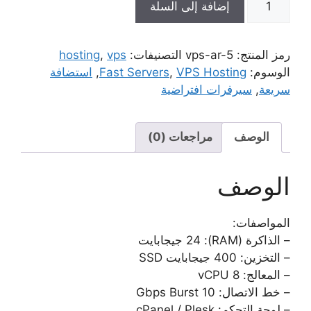
إضافة إلى السلة
سيرفر
افتراضي
VPS
رمز المنتج:
vps-ar-5
التصنيفات:
vps
,
hosting
400
الوسوم:
VPS Hosting
,
Fast Servers
,
استضافة
Plan
سريعة
,
سيرفرات افتراضية
الوصف
مراجعات (0)
الوصف
المواصفات:
– الذاكرة (RAM): 24 جيجابايت
– التخزين: 400 جيجابايت SSD
– المعالج: 8 vCPU
– خط الاتصال: 10 Gbps Burst
– لوحة التحكم: cPanel / Plesk