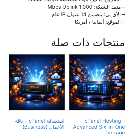
– منفذ الشبكة: 1,000 Mbps Uplink
– الأي بي: يتضمن 14 عنوان IP عام
– الموقع: ألمانيا / أمريكا
منتجات ذات صلة
cPanel Hosting –
استضافة cPanel – باقة
Advanced Six-in-One
الأعمال (Business)
Package