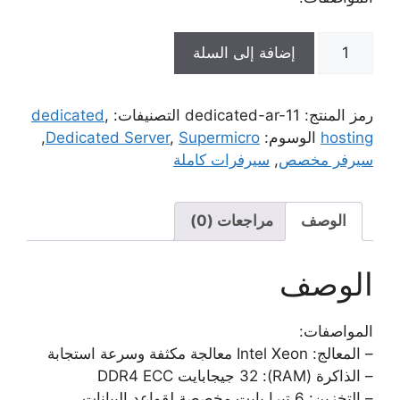
كمية
إضافة إلى السلة
سيرفر
كامل
Supermicro
رمز المنتج:
dedicated-ar-11
التصنيفات:
,
dedicated
Intel
hosting
الوسوم:
Supermicro
,
Dedicated Server
,
Xeon
سيرفر مخصص
,
سيرفرات كاملة
(259$)
الوصف
مراجعات (0)
الوصف
المواصفات:
– المعالج: Intel Xeon معالجة مكثفة وسرعة استجابة
– الذاكرة (RAM): 32 جيجابايت DDR4 ECC
– التخزين: 6 تيرا بايت مخصصة لقواعد البيانات