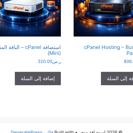
cPanel Hosting – Bu
استضافة cPanel – الباق
(Mini)
Pa
806
ر.س
320.00
ة إلى السلة
إضافة إلى السلة
© 2026 استضافة متجر
• Built with
قالب GeneratePress