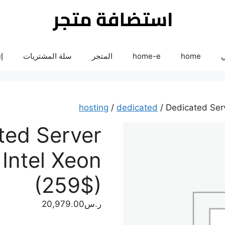
ي
home
home-e
المتجر
سلة المشتريات
إ
hosting
/
dedicated
/ Dedicated Ser
ted Server
Intel Xeon
(259$)
ر.س
20,979.00