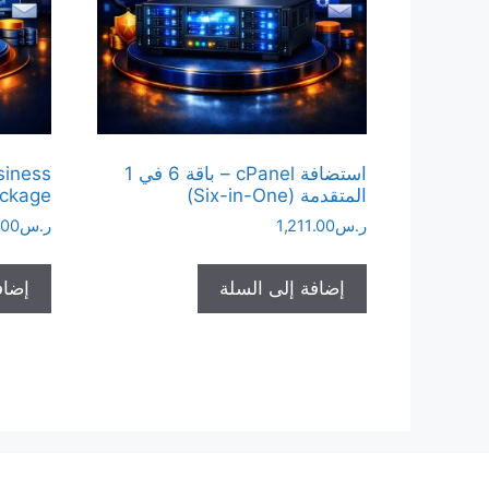
استضافة cPanel – باقة 6 في 1
siness
المتقدمة (Six-in-One)
ckage
ر.س
1,211.00
ر.س
.00
إضافة إلى السلة
إضاف