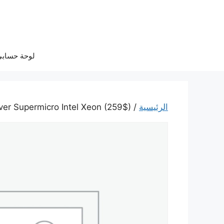
نتقل
لى
لمحتوى
لوحة حساب
الرئيسية
/
ver Supermicro Intel Xeon (259$)