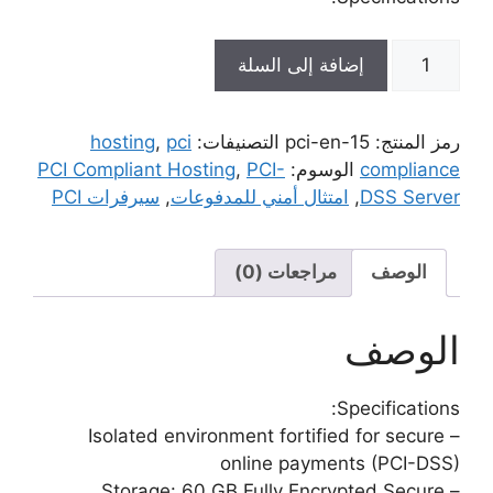
كمية
إضافة إلى السلة
PCI
Compliant
Payment
رمز المنتج:
pci-en-15
التصنيفات:
pci
,
hosting
Gateway
compliance
الوسوم:
PCI-
,
PCI Compliant Hosting
VPS
DSS Server
,
امتثال أمني للمدفوعات
,
سيرفرات PCI
الوصف
مراجعات (0)
الوصف
Specifications:
– Isolated environment fortified for secure
online payments (PCI-DSS)
– Storage: 60 GB Fully Encrypted Secure