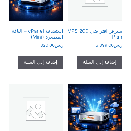
سيرفر افتراضي VPS 200
استضافة cPanel – الباقة
Plan
المصغرة (Mini)
ر.س
6,399.00
ر.س
320.00
إضافة إلى السلة
إضافة إلى السلة